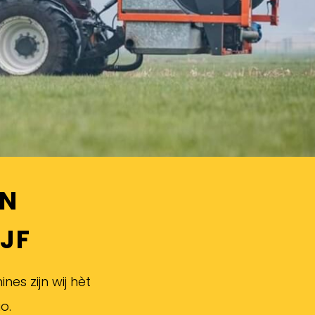
AN
JF
s zijn wij hèt
o.