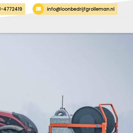
8-4772419
info@loonbedrijfgrolleman.nl