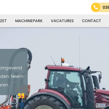
03
ZET
MACHINEPARK
VACATURES
CONTACT
naangevend
eden. Neem
uren.