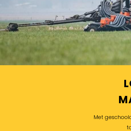
L
M
Met geschoold
t